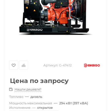
Артикул:
G-47412
Цена по запросу
Нашли дешевле?
—
Топливо
дизель
—
Мощность максимальная
294 кВт (397 кВА)
Исполнение
—
открытое