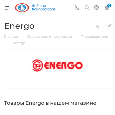
0
Energo
—
—
Главная
Справочная информация
Производители
—
Energo
Товары Energo в нашем магазине