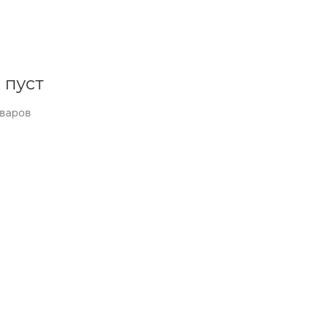
 пуст
оваров