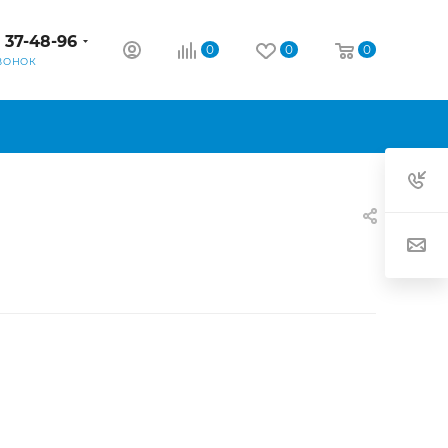
) 37-48-96
0
0
0
ВОНОК