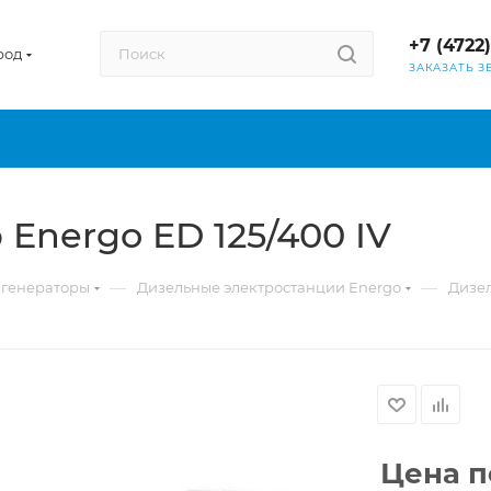
+7 (4722
род
ЗАКАЗАТЬ З
Energo ED 125/400 IV
—
—
 генераторы
Дизельные электростанции Energo
Дизел
Цена п