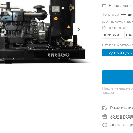
Нашли деше
—
Топливо
ди
Мощность мак
Исполнение
в кожухе
в к
Степень автом
1 - ручной пуск
Наши менеджеры 
заказа
Рассчитать 
Хочу в пода
Доставка до