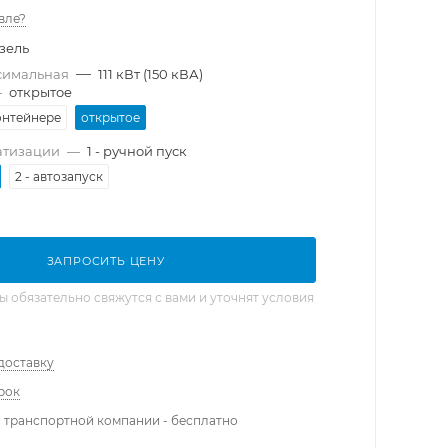
вле?
зель
—
симальная
111 кВт (150 кВА)
—
открытое
онтейнере
открытое
атизации
—
1 - ручной пуск
2 - автозапуск
ЗАПРОСИТЬ ЦЕНУ
обязательно свяжутся с вами и уточнят условия
доставку
рок
 транспортной компании - бесплатно