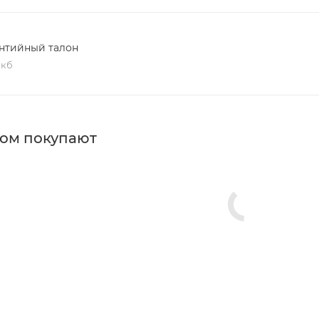
нтийный талон
 кб
ром покупают