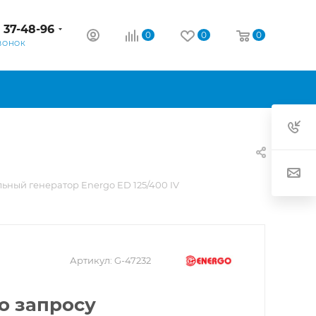
) 37-48-96
0
0
0
ВОНОК
ьный генератор Energo ED 125/400 IV
Артикул:
G-47232
о запросу