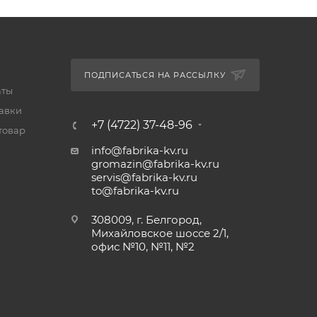
ПОДПИСАТЬСЯ НА РАССЫЛКУ
аты
тавки
+7 (4722) 37-48-96
товар
info@fabrika-kv.ru
gromazin@fabrika-kv.ru
servis@fabrika-kv.ru
to@fabrika-kv.ru
308009, г. Белгород,
Михайловское шоссе 2/1,
офис №10, №11, №2