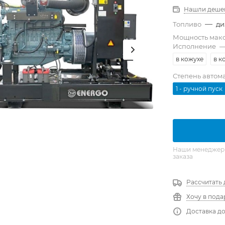
Нашли деше
—
Топливо
ди
Мощность мак
Исполнение
в кожухе
в к
Степень автом
1 - ручной пуск
Наши менеджеры 
заказа
Рассчитать 
Хочу в пода
Доставка до