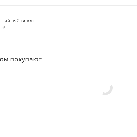
нтийный талон
 кб
ром покупают