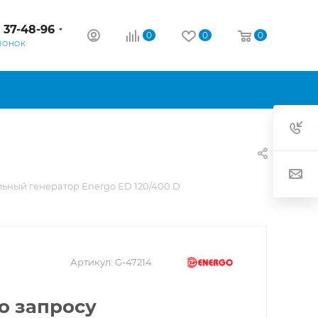
) 37-48-96
0
0
0
ВОНОК
ьный генератор Energo ED 120/400 D
Артикул:
G-47214
о запросу