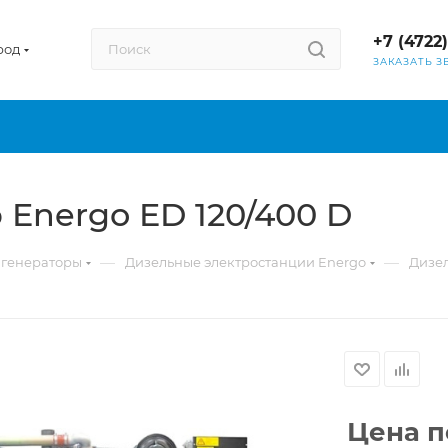
+7 (4722
род
ЗАКАЗАТЬ З
Energo ED 120/400 D
—
—
 генераторы
Дизельные электростанции Energo
Дизел
Цена п