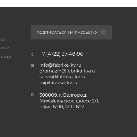
ПОДПИСАТЬСЯ НА РАССЫЛКУ
аты
тавки
+7 (4722) 37-48-96
товар
info@fabrika-kv.ru
gromazin@fabrika-kv.ru
servis@fabrika-kv.ru
to@fabrika-kv.ru
308009, г. Белгород,
Михайловское шоссе 2/1,
офис №10, №11, №2