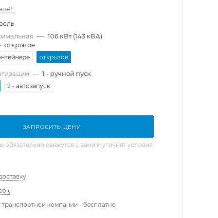
вле?
зель
—
симальная
106 кВт (143 кВА)
—
открытое
онтейнере
открытое
атизации
—
1 - ручной пуск
2 - автозапуск
ЗАПРОСИТЬ ЦЕНУ
обязательно свяжутся с вами и уточнят условия
доставку
рок
 транспортной компании - бесплатно