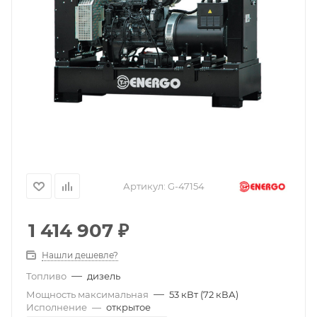
Артикул:
G-47154
1 414 907
₽
Нашли дешевле?
—
Топливо
дизель
—
Мощность максимальная
53 кВт (72 кВА)
Исполнение
—
открытое