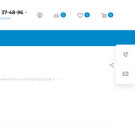
) 37-48-96
0
0
0
ВОНОК
—
 винтовых компрессоров