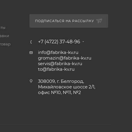
ПОДПИСАТЬСЯ НА РАССЫЛКУ
аты
тавки
+7 (4722) 37-48-96
товар
info@fabrika-kv.ru
gromazin@fabrika-kv.ru
servis@fabrika-kv.ru
to@fabrika-kv.ru
308009, г. Белгород,
Михайловское шоссе 2/1,
офис №10, №11, №2