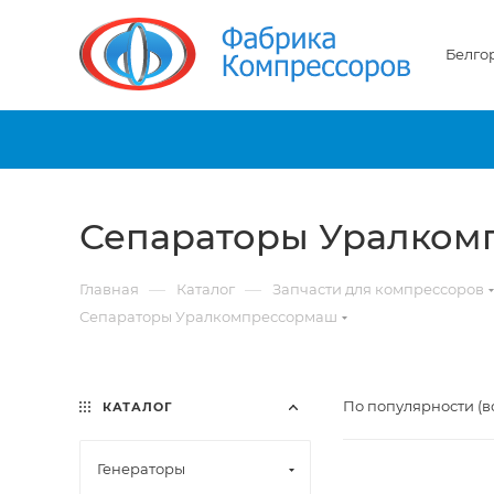
Белго
Сепараторы Уралком
—
—
Главная
Каталог
Запчасти для компрессоров
Сепараторы Уралкомпрессормаш
По популярности (в
КАТАЛОГ
Генераторы