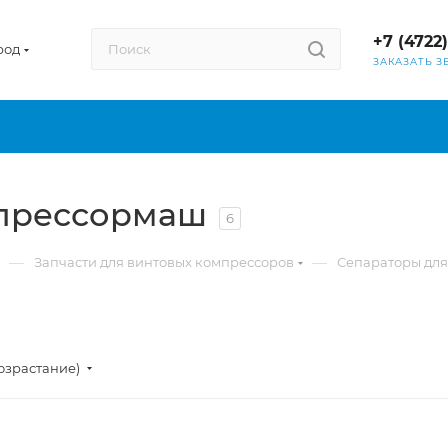
+7 (4722
род
ЗАКАЗАТЬ З
прессормаш
6
—
—
Запчасти для винтовых компрессоров
Сепараторы для
озрастание)