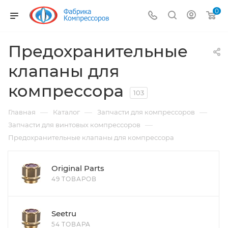
0
Предохранительные
клапаны для
компрессора
103
—
—
—
Главная
Каталог
Запчасти для компрессоров
—
Запчасти для винтовых компрессоров
Предохранительные клапаны для компрессора
Original Parts
49 ТОВАРОВ
Seetru
54 ТОВАРА