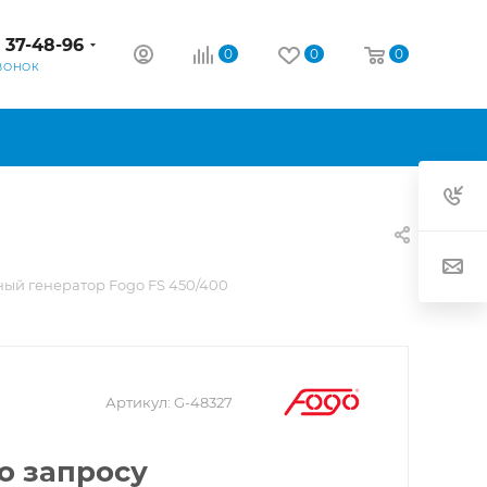
) 37-48-96
0
0
0
ВОНОК
ый генератор Fogo FS 450/400
Артикул:
G-48327
о запросу