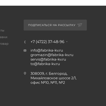
ПОДПИСАТЬСЯ НА РАССЫЛКУ
аты
тавки
+7 (4722) 37-48-96
товар
info@fabrika-kv.ru
gromazin@fabrika-kv.ru
servis@fabrika-kv.ru
to@fabrika-kv.ru
308009, г. Белгород,
Михайловское шоссе 2/1,
офис №10, №11, №2