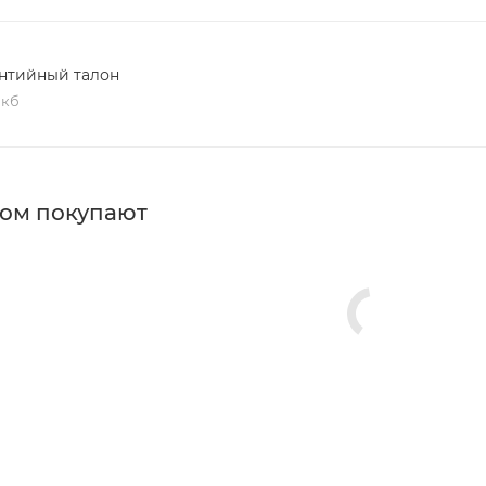
нтийный талон
 кб
ром покупают