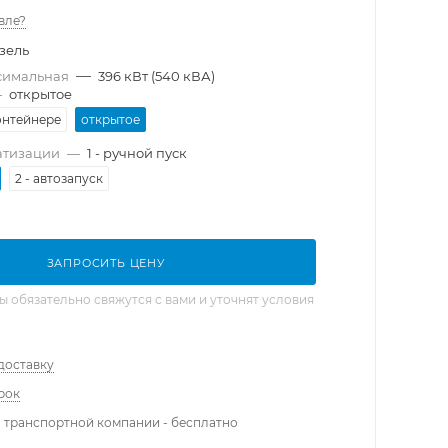
вле?
зель
—
симальная
396 кВт (540 кВА)
—
открытое
онтейнере
открытое
атизации
—
1 - ручной пуск
2 - автозапуск
ЗАПРОСИТЬ ЦЕНУ
обязательно свяжутся с вами и уточнят условия
доставку
рок
 транспортной компании - бесплатно