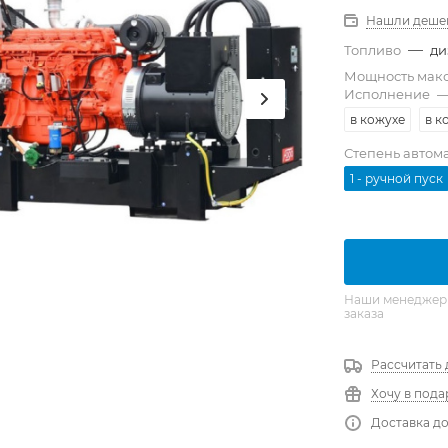
Нашли деше
—
Топливо
ди
Мощность мак
Исполнение
в кожухе
в к
Степень автом
1 - ручной пуск
Наши менеджеры 
заказа
Рассчитать 
Хочу в пода
Доставка до