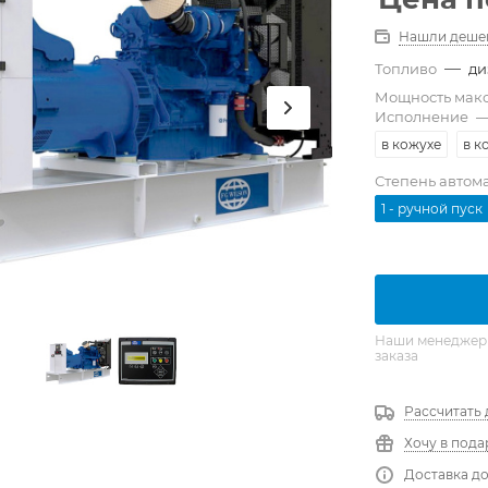
Нашли деше
—
Топливо
ди
Мощность мак
Исполнение
в кожухе
в к
Степень автом
1 - ручной пуск
Наши менеджеры 
заказа
Рассчитать 
Хочу в пода
Доставка до