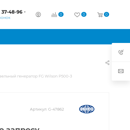
) 37-48-96
0
0
0
ВОНОК
зельный генератор FG Wilson P500-3
Артикул:
G-47862
о запросу