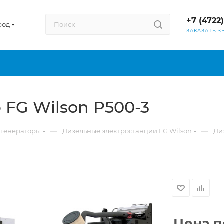
+7 (4722
род
ЗАКАЗАТЬ З
FG Wilson P500-3
—
—
 генераторы
Дизельные электростанции FG Wilson
Ди
Цена п