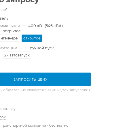
вле?
зель
—
симальная
400 кВт (546 кВА)
—
открытое
онтейнере
открытое
атизации
—
1 - ручной пуск
2 - автозапуск
ЗАПРОСИТЬ ЦЕНУ
обязательно свяжутся с вами и уточнят условия
доставку
рок
 транспортной компании - бесплатно