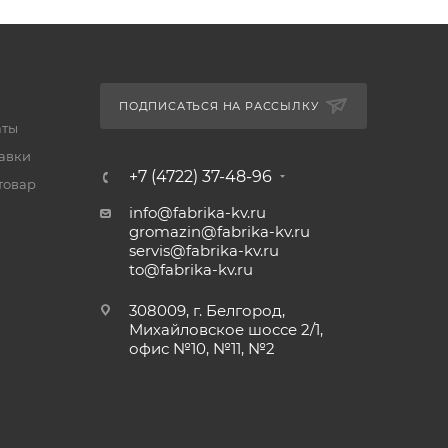
ПОДПИСАТЬСЯ НА РАССЫЛКУ
аты
тавки
+7 (4722) 37-48-96
товар
info@fabrika-kv.ru
gromazin@fabrika-kv.ru
servis@fabrika-kv.ru
to@fabrika-kv.ru
308009, г. Белгород,
Михайловское шоссе 2/1,
офис №10, №11, №2