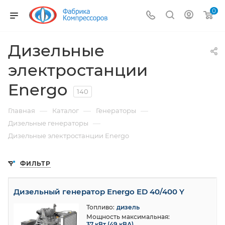
0
Дизельные
электростанции
Energo
140
—
—
—
Главная
Каталог
Генераторы
—
Дизельные генераторы
Дизельные электростанции Energo
ФИЛЬТР
Дизельный генератор Energo ED 40/400 Y
Топливо:
дизель
Мощность максимальная:
37 кВт (49 кВА)