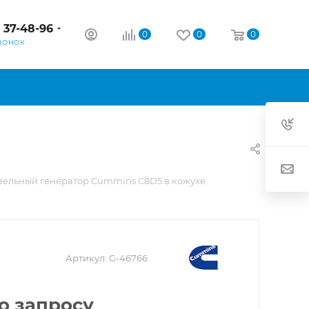
) 37-48-96
0
0
0
ВОНОК
зельный генератор Cummins C8D5 в кожухе
Артикул:
G-46766
о запросу