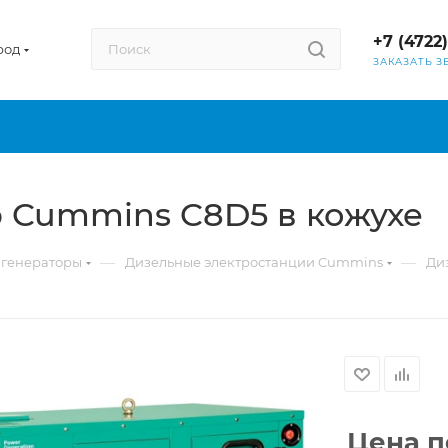
+7 (4722
род
ЗАКАЗАТЬ З
 Cummins C8D5 в кожухе
—
—
 генераторы
Дизельные электростанции Cummins
Ди
Цена п