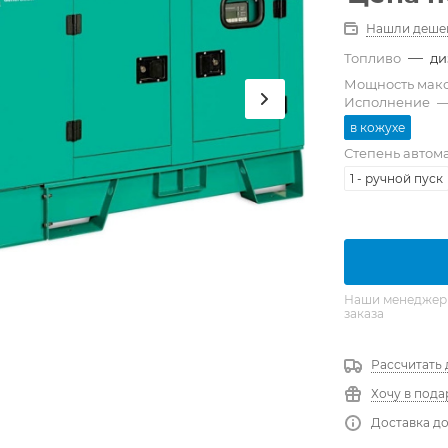
Нашли деше
—
Топливо
ди
Мощность мак
Исполнение
в кожухе
Степень автом
1 - ручной пуск
Наши менеджеры 
заказа
Рассчитать 
Хочу в пода
Доставка до