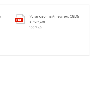
у
Установочный чертеж C8D5
в кожухе
160,7 кб