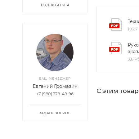
ПОДПИСАТЬСЯ
Техн
102,7
Руко
эксп
3,8 м
ВАШ МЕНЕДЖЕР
Евгений Громазин
С этим това
+7 (980) 379-48-96
ЗАДАТЬ ВОПРОС