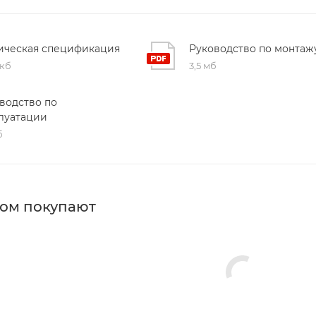
ическая спецификация
Руководство по монтаж
 кб
3,5 мб
водство по
луатации
б
ром покупают