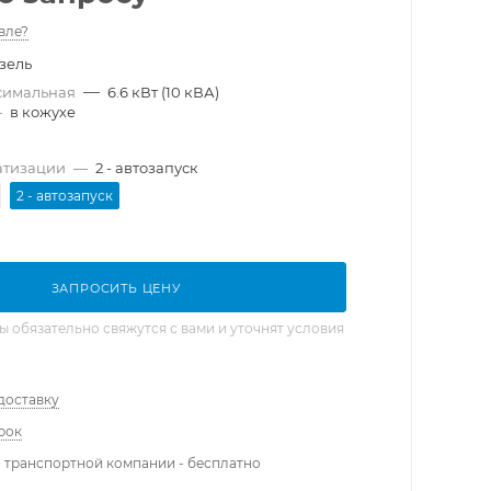
вле?
зель
—
симальная
6.6 кВт (10 кВА)
—
в кожухе
атизации
—
2 - автозапуск
2 - автозапуск
ЗАПРОСИТЬ ЦЕНУ
обязательно свяжутся с вами и уточнят условия
доставку
рок
 транспортной компании - бесплатно