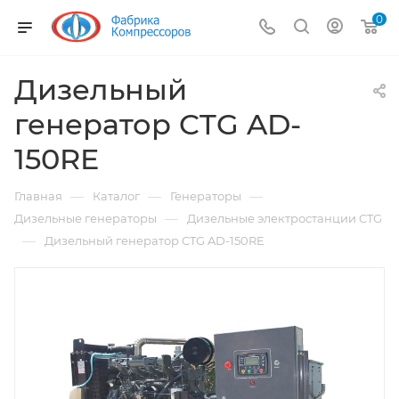
0
Дизельный
генератор CTG AD-
150RE
—
—
—
Главная
Каталог
Генераторы
—
Дизельные генераторы
Дизельные электростанции CTG
—
Дизельный генератор CTG AD-150RE