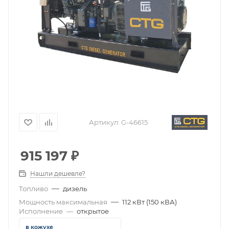
Артикул:
G-46615
915 197
₽
Нашли дешевле?
—
Топливо
дизель
—
Мощность максимальная
112 кВт (150 кВА)
Исполнение
—
открытое
в кожухе