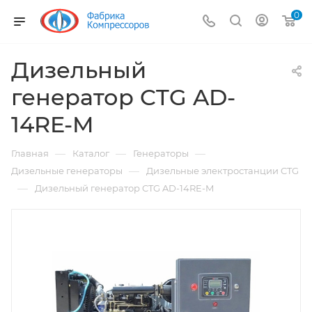
0
Дизельный
генератор CTG AD-
14RE-M
—
—
—
Главная
Каталог
Генераторы
—
Дизельные генераторы
Дизельные электростанции CTG
—
Дизельный генератор CTG AD-14RE-M