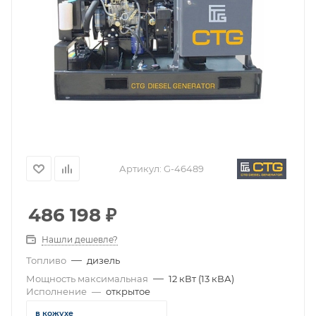
Артикул:
G-46489
486 198
₽
Нашли дешевле?
—
Топливо
дизель
—
Мощность максимальная
12 кВт (13 кВА)
Исполнение
—
открытое
в кожухе