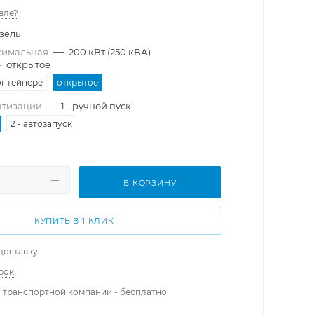
вле?
зель
—
симальная
200 кВт (250 кВА)
—
открытое
онтейнере
открытое
атизации
—
1 - ручной пуск
2 - автозапуск
В КОРЗИНУ
КУПИТЬ В 1 КЛИК
доставку
рок
 транспортной компании - бесплатно