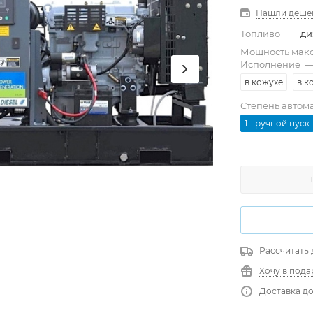
Нашли деше
—
Топливо
ди
Мощность мак
Исполнение
в кожухе
в к
Степень автом
1 - ручной пуск
Рассчитать 
Хочу в пода
Доставка до