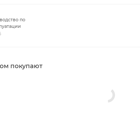
водство по
луатации
б
ром покупают