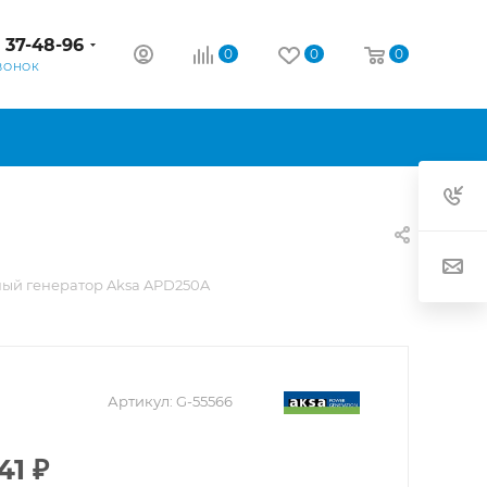
) 37-48-96
0
0
0
ВОНОК
ый генератор Aksa APD250A
Артикул:
G-55566
41
₽