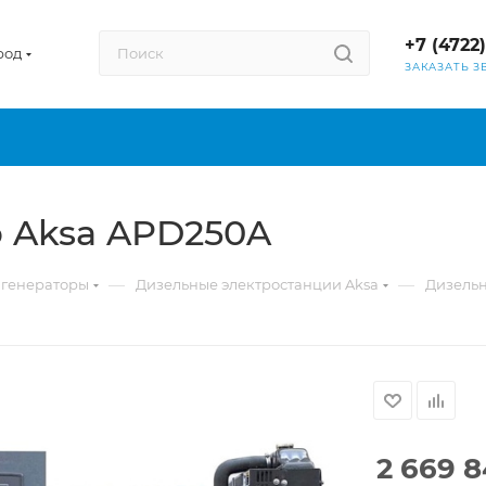
+7 (4722
род
ЗАКАЗАТЬ З
 Aksa APD250A
—
—
 генераторы
Дизельные электростанции Aksa
Дизельн
2 669 8