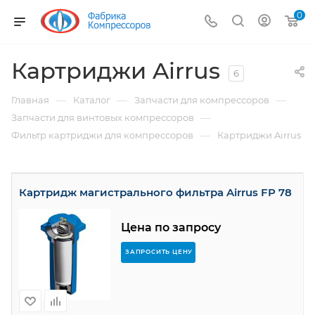
0
Картриджи Airrus
6
—
—
—
Главная
Каталог
Запчасти для компрессоров
—
Запчасти для винтовых компрессоров
—
Фильтр картриджи для компрессоров
Картриджи Airrus
Картридж магистрального фильтра Airrus FP 78
Цена по запросу
ЗАПРОСИТЬ ЦЕНУ