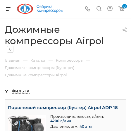
0
Дожимные
компрессоры Airpol
6
—
—
—
Главная
Каталог
Компрессоры
—
Дожимные компрессоры (бустеры)
Дожимные компрессоры Airpol
ФИЛЬТР
Поршневoй компрессор (бустер) Airpol ADP 18
Производительность, л/мин:
4200 л/мин
Давление, атм:
40 атм