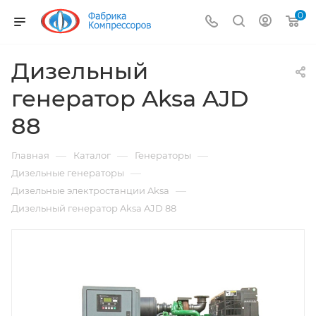
0
Дизельный
генератор Aksa AJD
88
—
—
—
Главная
Каталог
Генераторы
—
Дизельные генераторы
—
Дизельные электростанции Aksa
Дизельный генератор Aksa AJD 88