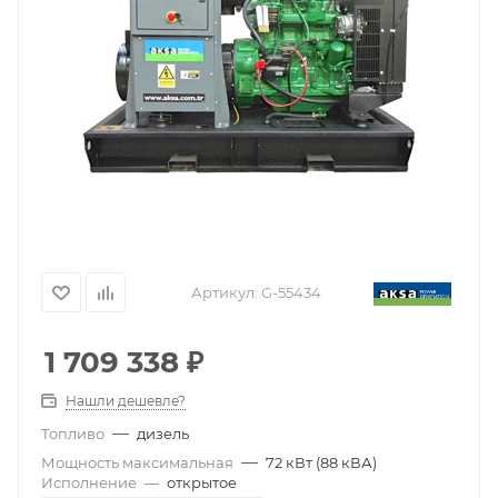
Артикул:
G-55434
1 709 338
₽
Нашли дешевле?
—
Топливо
дизель
—
Мощность максимальная
72 кВт (88 кВА)
Исполнение
—
открытое