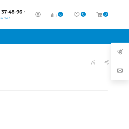
) 37-48-96
0
0
0
ВОНОК