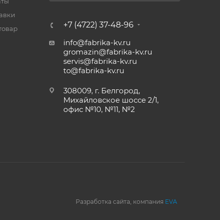
аты
тавки
+7 (4722) 37-48-96
товар
info@fabrika-kv.ru
gromazin@fabrika-kv.ru
servis@fabrika-kv.ru
to@fabrika-kv.ru
308009, г. Белгород,
Михайловское шоссе 2/1,
офис №10, №11, №2
Разработка сайта, компания
EVA