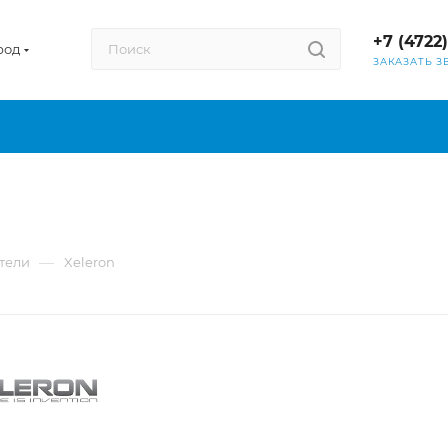
+7 (4722
род
ЗАКАЗАТЬ З
—
тели
Xeleron