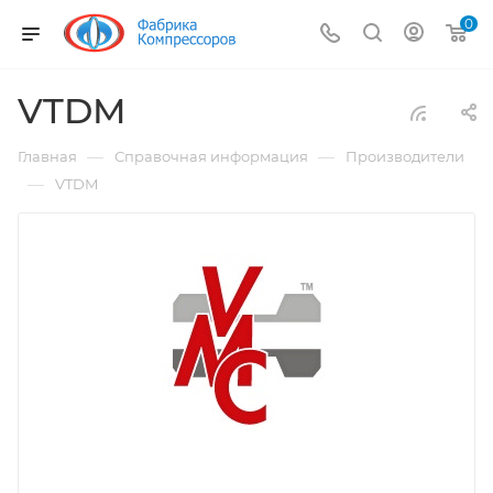
0
VTDM
—
—
Главная
Справочная информация
Производители
—
VTDM