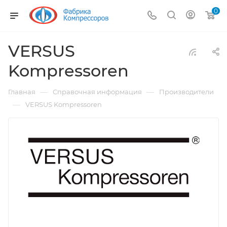
0
VERSUS
Kompressoren
—
—
Главная
Справочная информация
Производители
—
VERSUS Kompressoren