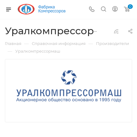
0
Уралкомпрессормаш
—
—
Главная
Справочная информация
Производители
—
Уралкомпрессормаш