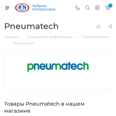
0
Pneumatech
—
—
Главная
Справочная информация
Производители
—
Pneumatech
Товары Pneumatech в нашем
магазине