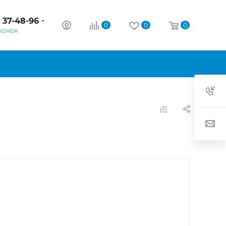
) 37-48-96
0
0
0
ВОНОК