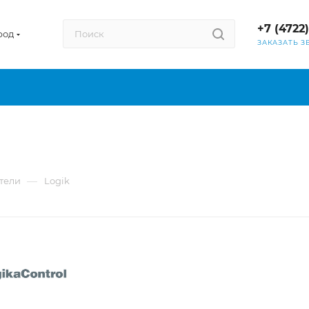
+7 (4722
род
ЗАКАЗАТЬ З
—
тели
Logik