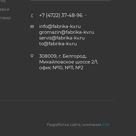
аты
тавки
+7 (4722) 37-48-96
товар
info@fabrika-kv.ru
gromazin@fabrika-kv.ru
servis@fabrika-kv.ru
to@fabrika-kv.ru
308009, г. Белгород,
Михайловское шоссе 2/1,
офис №10, №11, №2
Разработка сайта, компания
EVA