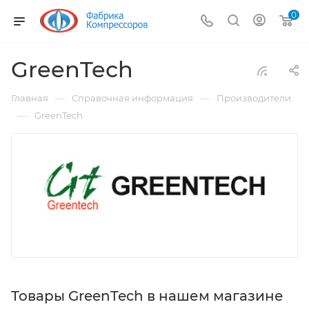
0
GreenTech
—
—
Главная
Справочная информация
Производители
—
GreenTech
Товары GreenTech в нашем магазине