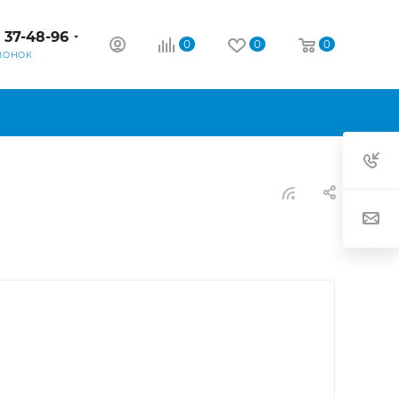
) 37-48-96
0
0
0
ВОНОК