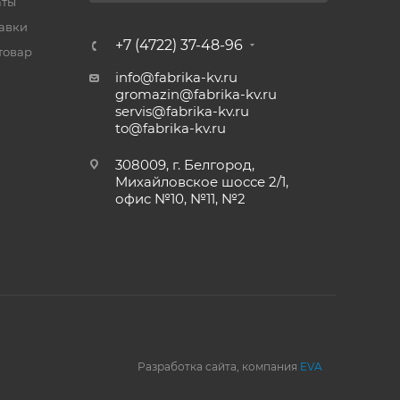
аты
тавки
+7 (4722) 37-48-96
товар
info@fabrika-kv.ru
gromazin@fabrika-kv.ru
servis@fabrika-kv.ru
to@fabrika-kv.ru
308009, г. Белгород,
Михайловское шоссе 2/1,
офис №10, №11, №2
Разработка сайта, компания
EVA