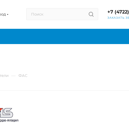
+7 (4722
род
ЗАКАЗАТЬ З
—
тели
ФАС