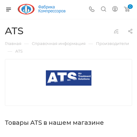
0
ATS
—
—
Главная
Справочная информация
Производители
—
ATS
Товары ATS в нашем магазине