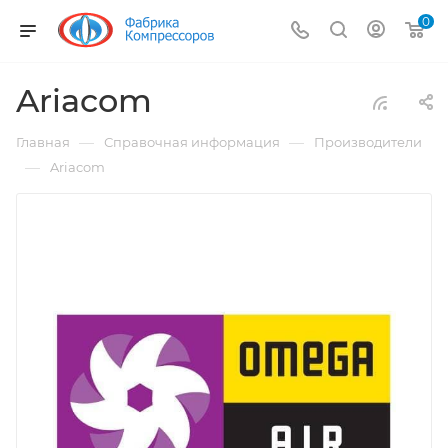
0
Ariacom
—
—
Главная
Справочная информация
Производители
—
Ariacom