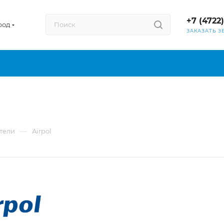
+7 (4722
род
ЗАКАЗАТЬ З
—
тели
Airpol