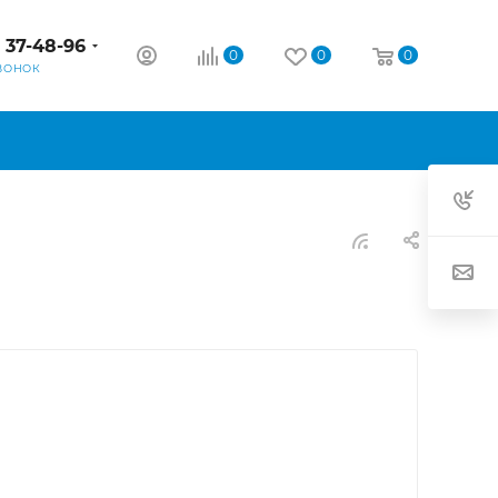
) 37-48-96
0
0
0
ВОНОК