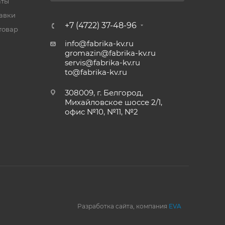
аты
тавки
+7 (4722) 37-48-96
товар
info@fabrika-kv.ru
gromazin@fabrika-kv.ru
servis@fabrika-kv.ru
to@fabrika-kv.ru
308009, г. Белгород,
Михайловское шоссе 2/1,
офис №10, №11, №2
Разработка сайта, компания
EVA