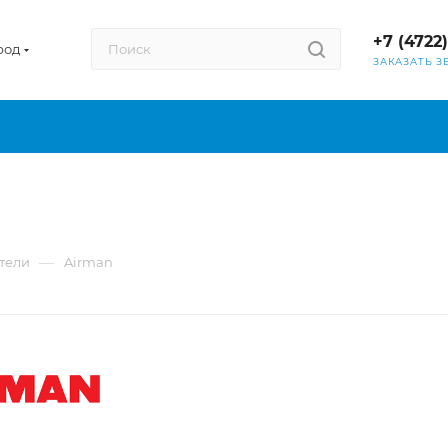
+7 (4722
род
ЗАКАЗАТЬ З
—
тели
Airman