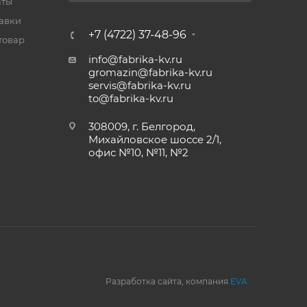
аты
тавки
+7 (4722) 37-48-96
товар
info@fabrika-kv.ru
gromazin@fabrika-kv.ru
servis@fabrika-kv.ru
to@fabrika-kv.ru
308009, г. Белгород,
Михайловское шоссе 2/1,
офис №10, №11, №2
Разработка сайта, компания
EVA