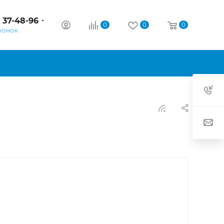
) 37-48-96
0
0
0
ВОНОК