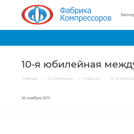
Белго
10-я юбилейная межд
—
—
—
Главная
О компании
Новости
10-я юбиле
16 ноября 2011