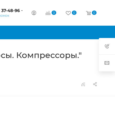
) 37-48-96
0
0
0
ВОНОК
сы. Компрессоры."