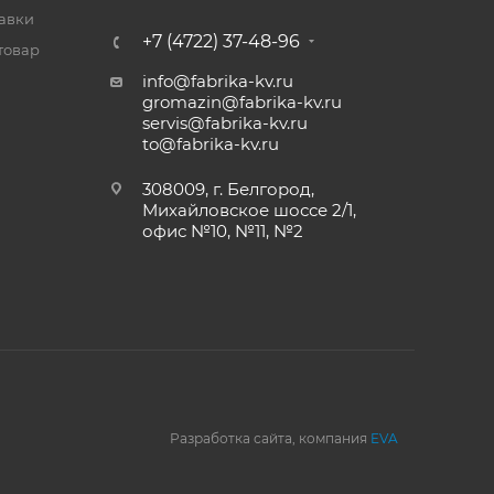
тавки
+7 (4722) 37-48-96
товар
info@fabrika-kv.ru
gromazin@fabrika-kv.ru
servis@fabrika-kv.ru
to@fabrika-kv.ru
308009, г. Белгород,
Михайловское шоссе 2/1,
офис №10, №11, №2
Разработка сайта, компания
EVA