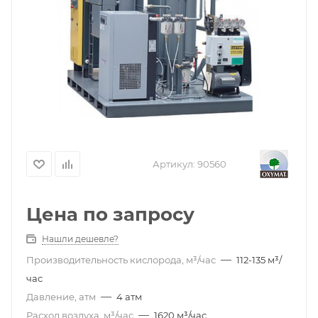
Артикул:
90560
Цена по запросу
Нашли дешевле?
—
Производительность кислорода, м³/час
112-135 м³/
час
—
Давление, атм
4 атм
—
Расход воздуха, м³/час
1620 м³/час